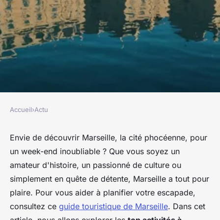
Accueil
›
Actu
ACTU
Top activités à découvrir pour
Envie de découvrir Marseille, la cité phocéenne, pour
un week-end inoubliable ? Que vous soyez un
un week-end à marseille
amateur d'histoire, un passionné de culture ou
simplement en quête de détente, Marseille a tout pour
Juliette
•
27 janvier 2025
•
9 min de lecture
plaire. Pour vous aider à planifier votre escapade,
consultez ce
guide touristique de Marseille
. Dans cet