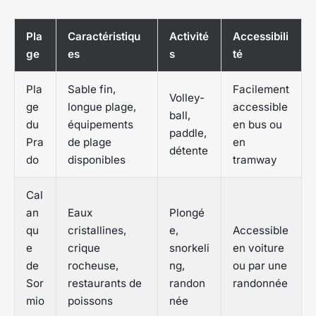
Pla
Caractéristiqu
Activité
Accessibili
ge
es
s
té
Pla
Sable fin,
Facilement
Volley-
ge
longue plage,
accessible
ball,
du
équipements
en bus ou
paddle,
Pra
de plage
en
détente
do
disponibles
tramway
Cal
an
Eaux
Plongé
qu
cristallines,
e,
Accessible
e
crique
snorkeli
en voiture
de
rocheuse,
ng,
ou par une
Sor
restaurants de
randon
randonnée
mio
poissons
née