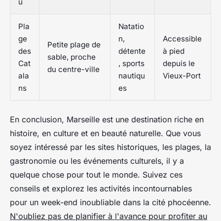
u
Pla
Natatio
ge
n,
Accessible
Petite plage de
des
détente
à pied
sable, proche
Cat
, sports
depuis le
du centre-ville
ala
nautiqu
Vieux-Port
ns
es
En conclusion, Marseille est une destination riche en
histoire, en culture et en beauté naturelle. Que vous
soyez intéressé par les sites historiques, les plages, la
gastronomie ou les événements culturels, il y a
quelque chose pour tout le monde. Suivez ces
conseils et explorez les activités incontournables
pour un week-end inoubliable dans la cité phocéenne.
N'oubliez pas de planifier à l'avance pour profiter au