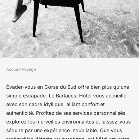
Accueil
›
Voyage
VOYAGE
Évadez-vous en Corse du Sud :
Évader-vous en Corse du Sud offre bien plus qu'une
simple escapade. Le Bartaccia Hôtel vous accueille
Découvrez le Bartaccia Hôtel
avec son cadre idyllique, alliant confort et
authenticité. Profitez de ses services personnalisés,
Juliette
•
26 décembre 2024
•
4 min de lecture
explorez les merveilles environnantes et laissez-vous
séduire par une expérience inoubliable. Que vous