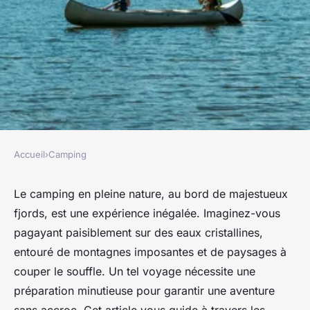
Accueil
›
Camping
CAMPING
Comment organiser un
Le camping en pleine nature, au bord de majestueux
fjords, est une expérience inégalée. Imaginez-vous
camping pour une expédition
pagayant paisiblement sur des eaux cristallines,
de canoë en région de fjords?
entouré de montagnes imposantes et de paysages à
couper le souffle. Un tel voyage nécessite une
Juliette
•
20 août 2024
•
6 min de lecture
préparation minutieuse pour garantir une aventure